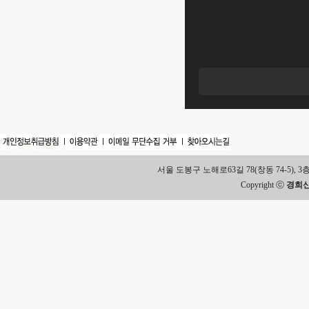
서울 도봉구 노해로63길 78(창동 74-5), 3층 Tel.
Copyright ⓒ
경희신