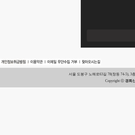
서울 도봉구 노해로63길 78(창동 74-5), 3층 Tel.
Copyright ⓒ
경희신