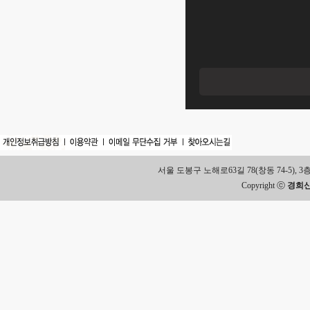
서울 도봉구 노해로63길 78(창동 74-5), 3층 Tel.
Copyright ⓒ
경희신