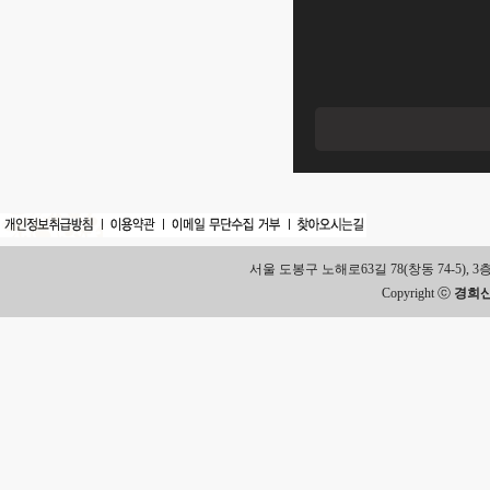
서울 도봉구 노해로63길 78(창동 74-5), 3층 Tel.
Copyright ⓒ
경희신