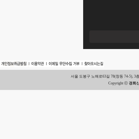
서울 도봉구 노해로63길 78(창동 74-5), 3층 Tel.
Copyright ⓒ
경희신