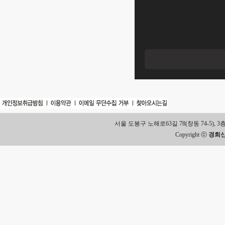
서울 도봉구 노해로63길 78(창동 74-5), 3층 Tel.
Copyright ⓒ
경희신