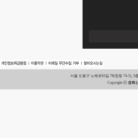
서울 도봉구 노해로63길 78(창동 74-5), 3층 Tel.
Copyright ⓒ
경희신