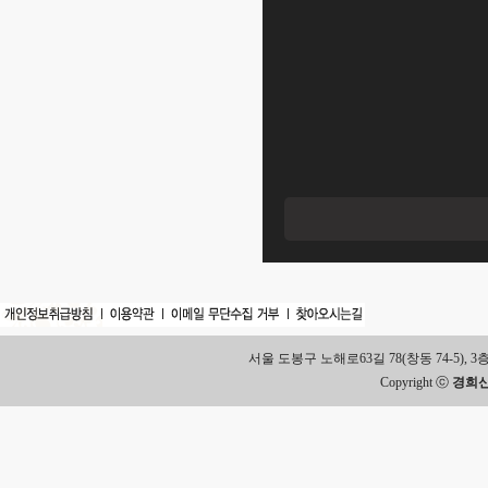
서울 도봉구 노해로63길 78(창동 74-5), 3층 Tel.
Copyright ⓒ
경희신