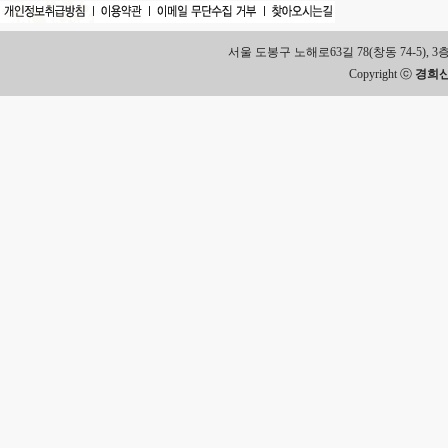
서울 도봉구 노해로63길 78(창동 74-5), 3층 Tel.
Copyright ⓒ
경희신