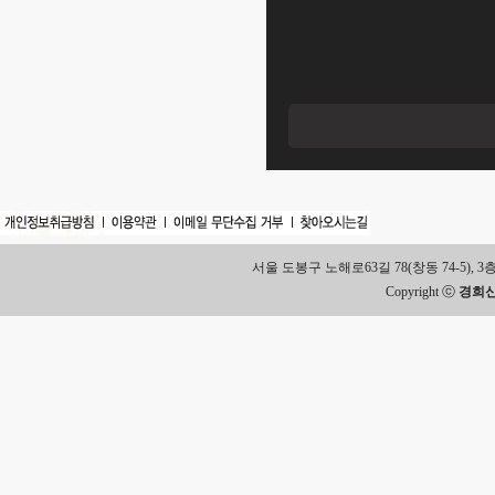
서울 도봉구 노해로63길 78(창동 74-5), 3층 Tel.
Copyright ⓒ
경희신