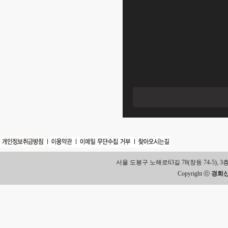
서울 도봉구 노해로63길 78(창동 74-5), 3층 Tel.
Copyright ⓒ
경희신