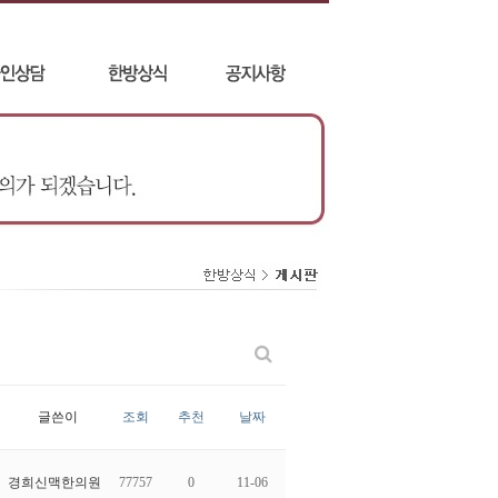
글쓴이
조회
추천
날짜
경희신맥한의원
77757
0
11-06