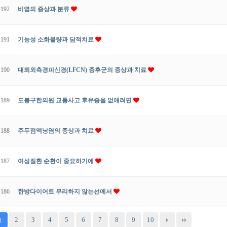
192
비염의 증상과 분류
191
기능성 소화불량과 담적치료
190
대퇴외측경피신경(LFCN) 증후군의 증상과 치료
189
도봉구한의원 교통사고 후유증을 없애려면
188
주두점액낭염의 증상과 치료
187
여성질환 순환이 중요하기에
186
한방다이어트 무리하지 않는선에서
2
3
4
5
6
7
8
9
10
1