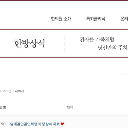
tal 200건
1 페이지
번호
제목
200
슬개골연골연화증의 증상과 치료