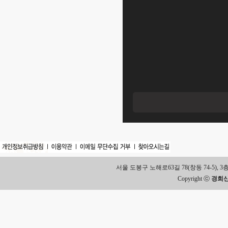
서울 도봉구 노해로63길 78(창동 74-5), 3층 Tel.
Copyright ⓒ
경희신